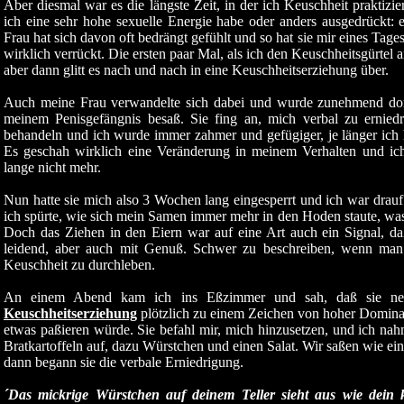
Aber diesmal war es die längste Zeit, in der ich Keuschheit praktiz
ich eine sehr hohe sexuelle Energie habe oder anders ausgedrückt: e
Frau hat sich davon oft bedrängt gefühlt und so hat sie mir eines Tag
wirklich verrückt. Die ersten paar Mal, als ich den Keuschheitsgürtel a
aber dann glitt es nach und nach in eine Keuschheitserziehung über.
Auch meine Frau verwandelte sich dabei und wurde zunehmend domin
meinem Penisgefängnis besaß. Sie fing an, mich verbal zu ernie
behandeln und ich wurde immer zahmer und gefügiger, je länger ich h
Es geschah wirklich eine Veränderung in meinem Verhalten und ich
lange nicht mehr.
Nun hatte sie mich also 3 Wochen lang eingesperrt und ich war drauf
ich spürte, wie sich mein Samen immer mehr in den Hoden staute, was
Doch das Ziehen in den Eiern war auf eine Art auch ein Signal, da
leidend, aber auch mit Genuß. Schwer zu beschreiben, wenn man es
Keuschheit zu durchleben.
An einem Abend kam ich ins Eßzimmer und sah, daß sie neue 
Keuschheitserziehung
plötzlich zu einem Zeichen von hoher Domina
etwas paßieren würde. Sie befahl mir, mich hinzusetzen, und ich nah
Bratkartoffeln auf, dazu Würstchen und einen Salat. Wir saßen wie 
dann begann sie die verbale Erniedrigung.
´Das mickrige Würstchen auf deinem Teller sieht aus wie dein k