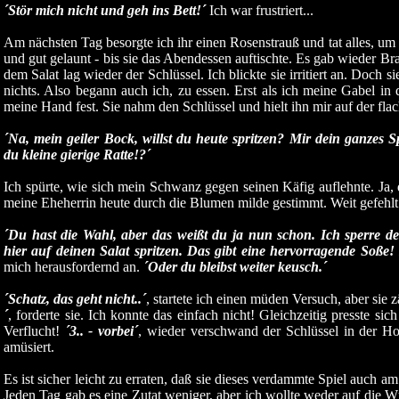
´Stör mich nicht und geh ins Bett!´
Ich war frustriert...
Am nächsten Tag besorgte ich ihr einen Rosenstrauß und tat alles, um 
und gut gelaunt - bis sie das Abendessen auftischte. Es gab wieder Br
dem Salat lag wieder der Schlüssel. Ich blickte sie irritiert an. Doch 
nichts. Also begann auch ich, zu essen. Erst als ich meine Gabel in d
meine Hand fest. Sie nahm den Schlüssel und hielt ihn mir auf der fla
´Na, mein geiler Bock, willst du heute spritzen? Mir dein ganzes 
du kleine gierige Ratte!?´
Ich spürte, wie sich mein Schwanz gegen seinen Käfig auflehnte. Ja, d
meine Eheherrin heute durch die Blumen milde gestimmt. Weit gefehlt
´Du hast die Wahl, aber das weißt du ja nun schon. Ich sperre d
hier auf deinen Salat spritzen. Das gibt eine hervorragende Soße! 
mich herausfordernd an.
´Oder du bleibst weiter keusch.´
´Schatz, das geht nicht..´
, startete ich einen müden Versuch, aber sie z
´
, forderte sie. Ich konnte das einfach nicht! Gleichzeitig presste si
Verflucht!
´3.. - vorbei´
, wieder verschwand der Schlüssel in der Ho
amüsiert.
Es ist sicher leicht zu erraten, daß sie dieses verdammte Spiel auch a
Jeden Tag gab es eine Zutat weniger, aber ich wollte weder auf die W