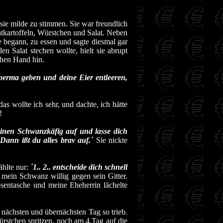
sie milde zu stimmen. Sie war freundlich
atkartoffeln, Würstchen und Salat. Neben
sie begann, zu essen und sagte diesmal gar
en Salat stechen wollte, hielt sie abrupt
chen Hand hin.
Sperma geben und deine Eier entleeren,
as wollte ich sehr, und dachte, ich hätte
!
einen Schwanzkäfig auf und lasse dich
Dann ißt du alles brav auf.´
Sie nickte
ählte nur:
´1.. 2.. entscheide dich schnell
ch mein Schwanz willig gegen sein Gitter.
sentasche und meine Eheherrin lächelte
m nächsten und übernächsten Tag so trieb.
ürstchen spritzen, noch am 4.Tag auf die