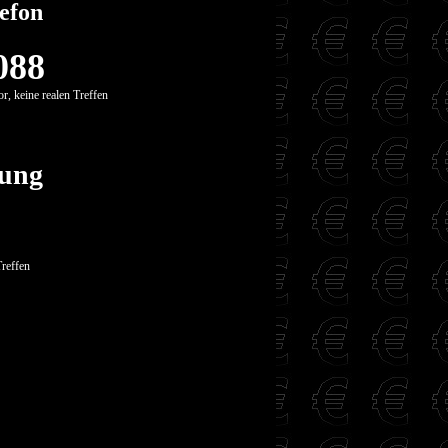
efon
088
r, keine realen Treffen
tung
Treffen