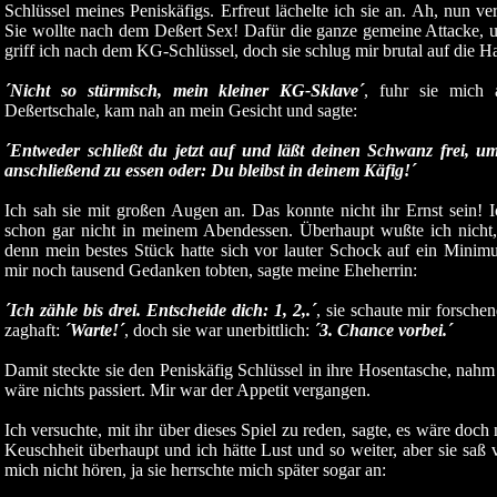
Schlüssel meines Peniskäfigs. Erfreut lächelte ich sie an. Ah, nun ve
Sie wollte nach dem Deßert Sex! Dafür die ganze gemeine Attacke, 
griff ich nach dem KG-Schlüssel, doch sie schlug mir brutal auf die H
´Nicht so stürmisch, mein kleiner KG-Sklave´
, fuhr sie mich
Deßertschale, kam nah an mein Gesicht und sagte:
´Entweder schließt du jetzt auf und läßt deinen Schwanz frei, um
anschließend zu essen oder: Du bleibst in deinem Käfig!´
Ich sah sie mit großen Augen an. Das konnte nicht ihr Ernst sein!
schon gar nicht in meinem Abendessen. Überhaupt wußte ich nicht, 
denn mein bestes Stück hatte sich vor lauter Schock auf ein Min
mir noch tausend Gedanken tobten, sagte meine Eheherrin:
´Ich zähle bis drei. Entscheide dich: 1, 2,.´
, sie schaute mir forsche
zaghaft:
´Warte!´
, doch sie war unerbittlich:
´3. Chance vorbei.´
Damit steckte sie den Peniskäfig Schlüssel in ihre Hosentasche, nahm w
wäre nichts passiert. Mir war der Appetit vergangen.
Ich versuchte, mit ihr über dieses Spiel zu reden, sagte, es wäre do
Keuschheit überhaupt und ich hätte Lust und so weiter, aber sie saß 
mich nicht hören, ja sie herrschte mich später sogar an: