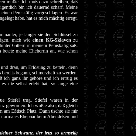
ieren mußte. Ich muß dazu schreiben, daß
igentlich bin ich dauernd scharf. Meine
es einen Peniskäfig vorgeschlagen. Es war
ngelegt habe, hat es mich mächtig erregt,
anter, je länger sie den Schlüssel zu
drigen, mich wie
einen KG-Sklaven
zu
inter Gittern in meinem Peniskäfig saß.
 betete meine Eheherrin an, wie schon
 und dran, um Erlösung zu betteln, denn
 bereits begann, schmerzhaft zu werden.
ß ich ganz ihr gehöre und ich ertrug es
 nie selbst erlebt hat, so lange eine
Stiefel trug. Stiefel waren in der
nz geworden. Ich wußte also, daß gleich
m am Eßtisch Platz. Dann tischte sie mir
ein normales Ehepaar beim Abendeßen und
leiner Schwanz, der jetzt so armselig