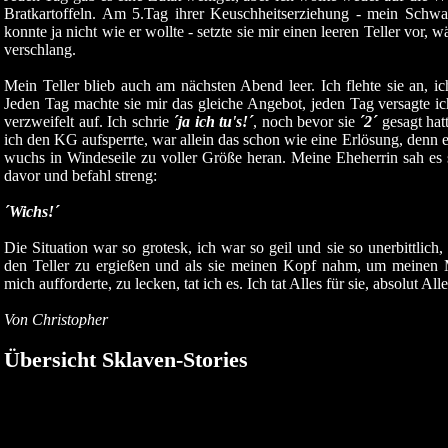
Bratkartoffeln. Am 5.Tag ihrer Keuschheitserziehung - mein Schwa
konnte ja nicht wie er wollte - setzte sie mir einen leeren Teller vor,
verschlang.
Mein Teller blieb auch am nächsten Abend leer. Ich flehte sie an, ich b
Jeden Tag machte sie mir das gleiche Angebot, jeden Tag versagte ic
verzweifelt auf. Ich schrie
´ja ich tu's!´
, noch bevor sie
´2´
gesagt hat
ich den KG aufsperrte, war allein das schon wie eine Erlösung, denn en
wuchs in Windeseile zu voller Größe heran. Meine Eheherrin sah es s
davor und befahl streng:
´Wichs!´
Die Situation war so grotesk, ich war so geil und sie so unerbittlich, 
den Teller zu ergießen und als sie meinen Kopf nahm, um meinen
mich aufforderte, zu lecken, tat ich es. Ich tat Alles für sie, absolut Al
Von Christopher
Übersicht Sklaven-Stories