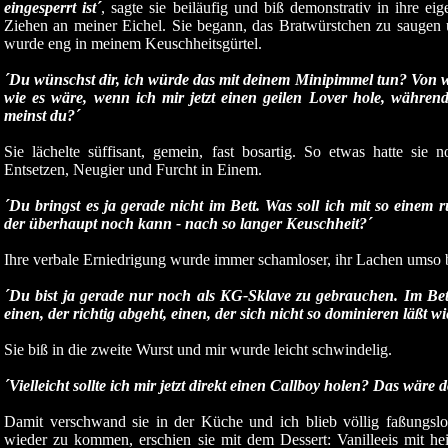
eingesperrt ist´
, sagte sie beiläufig und biß demonstrativ in ihre ei
Ziehen an meiner Eichel. Sie begann, das Bratwürstchen zu saugen 
wurde eng in meinem Keuschheitsgürtel.
´Du wünschst dir, ich würde das mit deinem Minipimmel tun? Von w
wie es wäre, wenn ich mir jetzt einen geilen Lover hole, während
meinst du?´
Sie lächelte süffisant, gemein, fast bosartig. So etwas hatte sie
Entsetzen, Neugier und Furcht in Einem.
´Du bringst es ja gerade nicht im Bett. Was soll ich mit so einem
der überhaupt noch kann - nach so langer Keuschheit?´
Ihre verbale Erniedrigung wurde immer schamloser, ihr Lachen umso b
´Du bist ja gerade nur noch als KG-Sklave zu gebrauchen. Im Bett 
einen, der richtig abgeht, einen, der sich nicht so dominieren läßt 
Sie biß in die zweite Wurst und mir wurde leicht schwindelig.
´Vielleicht sollte ich mir jetzt direkt einen Callboy holen? Das wäre 
Damit verschwand sie in der Küche und ich blieb völlig faßungslo
wieder zu kommen, erschien sie mit dem Dessert: Vanilleeis mit h