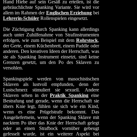
Hand Hiebe auf sein Gesäß zu erteilen, ist die
gebräuchlichste Spanking Variante. Sie wird vor
allem im Rahmen der
Englischen Erziehung
bei
Lehrerin-Schüler
Rollenspielen eingesetzt.
Die Züchtigung durch Spanking kann allerdings
auch unter Zuhilfenahme von Strafinstrumenten
erfolgen, wie zum Beispiel mit dem
Rohrstock
,
der Gerte, einem Küchenbrett, einem Paddle oder
anderen. Den kreativen Ideen der Herrschaft, was
sie als Spanking Instrument einsetzt, sind keine
Grenzen gesetzt, um den Po des Sklaven zu
versohlen.
Spankingspiele werden von masochistischen
Sklaven als lustvoll empfunden, denn der
Lustschmerz stimuliert sie sexuell. Andere
Sklaven sehen in der
Praktik Spanking
eine
Bestrafung und gerade, wenn die Herrschaft sie
übers Knie legt, fühlen sie sich wie ein Kind,
wenn es eine Prügelstrafe bekommt. Das
Ausgeliefertsein, wenn der Spanking Sklave mit
nacktem Po über das Knie der Herrschaft gelegt
oder an einen Strafbock vornüber gebeugt
gefesselt wurde, ist ein weiterer Aspekt bei