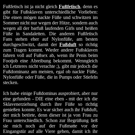
Fußfetisch ist ja nicht gleich
Fußfetisch
, denn es
gibt für Fußsklaven unterschiedliche Vorlieben:
Die einen mögen nackte Füße und schwitzen im
Sommer nicht nur wegen der Hitze, sondern auch
wegen all der barfuß laufenden Girls und heißen
Füße in Sandaletten. Die anderen Fußfetisch
Fans stehen eher auf Nylonfüße, am besten
durchgeschwitzt, damit der
Fußduft
so richtig
zum Tragen kommt. Wieder andere Fußsklaven
fahren voll auf Fußsex ab, wenn ihr Penis beim
Footjob eine Abreibung bekommt. Wenngleich
ich Letzteres nicht verachte ;), gibt mir jedoch die
Fußdominanz am meisten, egal ob nackte Füße,
Nylonfüße oder Füße, die in Pumps oder Stiefeln
stecken.
Ich habe einige Fußdominas ausprobiert, aber nur
eine gefunden - DIE eine eben - mit der ich die
Sklavenerziehung durch ihre Füße so richtig
genießen konnte. Es war sicher auch ihr Fußduft,
der mich betörte, denn dieser ist ja von Frau zu
Frau unterschiedlich. Schon zur Begrüßung ließ
sie mich noch auf der Fußmatte vor der
Eingangstür auf alle Viere gehen, damit ich ihr