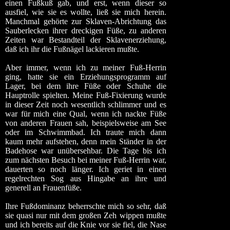
einen Fußkuß gab, und erst, wenn dieser so
ausfiel, wie sie es wollte, ließ sie mich herein.
Manchmal gehörte zur Sklaven-Abrichtung das
Sauberlecken ihrer dreckigen Füße, zu anderen
Zeiten war Bestandteil der Sklavenerziehung,
daß ich ihr die Fußnägel lackieren mußte.
Aber immer, wenn ich zu meiner Fuß-Herrin
ging, hatte sie ein Erziehungsprogramm auf
Lager, bei dem ihre Füße oder Schuhe die
Hauptrolle spielten. Meine Fuß-Fixierung wurde
in dieser Zeit noch wesentlich schlimmer und es
war für mich eine Qual, wenn ich nackte Füße
von anderen Frauen sah, beispielsweise am See
oder im Schwimmbad. Ich traute mich dann
kaum mehr aufstehen, denn mein Ständer in der
Badehose war unübersehbar. Die Tage bis ich
zum nächsten Besuch bei meiner Fuß-Herrin war,
dauerten so noch länger. Ich geriet in einen
regelrechten Sog aus Hingabe an ihre und
generell an Frauenfüße.
Ihre Fußdominanz beherrschte mich so sehr, daß
sie quasi nur mit dem großen Zeh wippen mußte
und ich bereits auf die Knie vor sie fiel, die Nase