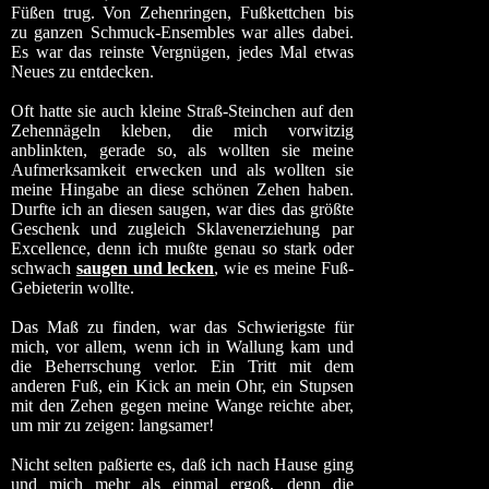
Füßen trug. Von Zehenringen, Fußkettchen bis
zu ganzen Schmuck-Ensembles war alles dabei.
Es war das reinste Vergnügen, jedes Mal etwas
Neues zu entdecken.
Oft hatte sie auch kleine Straß-Steinchen auf den
Zehennägeln kleben, die mich vorwitzig
anblinkten, gerade so, als wollten sie meine
Aufmerksamkeit erwecken und als wollten sie
meine Hingabe an diese schönen Zehen haben.
Durfte ich an diesen saugen, war dies das größte
Geschenk und zugleich Sklavenerziehung par
Excellence, denn ich mußte genau so stark oder
schwach
saugen und lecken
, wie es meine Fuß-
Gebieterin wollte.
Das Maß zu finden, war das Schwierigste für
mich, vor allem, wenn ich in Wallung kam und
die Beherrschung verlor. Ein Tritt mit dem
anderen Fuß, ein Kick an mein Ohr, ein Stupsen
mit den Zehen gegen meine Wange reichte aber,
um mir zu zeigen: langsamer!
Nicht selten paßierte es, daß ich nach Hause ging
und mich mehr als einmal ergoß, denn die