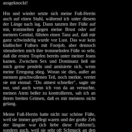
ausgeknockt!
Hin und wieder setzte sich meine Fuß-Herrin
auch auf einen Stuhl, während ich unter diesem
der Länge nach lag. Dann tanzten ihre Füße auf
mir, trommelten gegen meine Brust oder auf
meinem Genital, führten einen Tanz auf, daß mir
ganz schwindelig wurde vor Lust. Das war kein
klaßischer Fußsex mit Footjob, aber dennoch
stimulierten mich ihre trommelnden Füße so sehr,
daß die ersten Tropfen bereits unter meiner Jeans
kamen. Zwischen Sex und Dominanz ließ sie
mich gerne pendeln und amüsierte sich, wenn
meine Erregung stieg. Woran sie dies, außer an
meinem geschwollenen Teil, noch merkte, verriet
sie mir einmal: "Du atmest schneller", sagte sie
nur, und auch wenn ich von da an versuchte,
meinen Atem beßer zu kontrollieren, sah ich an
ihrem breiten Grinsen, daß es mir meistens nicht
gelang.
Meine Fuß-Herrin hatte nicht nur schöne Füße,
weil sie immer gepflegt waren und der große Zeh
der längste war (ich liebe diese Fußform!),
sondern auch, weil sie sehr oft Schmuck an den