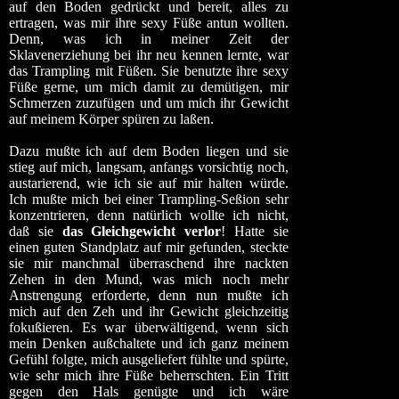
auf den Boden gedrückt und bereit, alles zu
ertragen, was mir ihre sexy Füße antun wollten.
Denn, was ich in meiner Zeit der
Sklavenerziehung bei ihr neu kennen lernte, war
das Trampling mit Füßen. Sie benutzte ihre sexy
Füße gerne, um mich damit zu demütigen, mir
Schmerzen zuzufügen und um mich ihr Gewicht
auf meinem Körper spüren zu laßen.
Dazu mußte ich auf dem Boden liegen und sie
stieg auf mich, langsam, anfangs vorsichtig noch,
austarierend, wie ich sie auf mir halten würde.
Ich mußte mich bei einer Trampling-Seßion sehr
konzentrieren, denn natürlich wollte ich nicht,
daß sie
das Gleichgewicht verlor
! Hatte sie
einen guten Standplatz auf mir gefunden, steckte
sie mir manchmal überraschend ihre nackten
Zehen in den Mund, was mich noch mehr
Anstrengung erforderte, denn nun mußte ich
mich auf den Zeh und ihr Gewicht gleichzeitig
fokußieren. Es war überwältigend, wenn sich
mein Denken außchaltete und ich ganz meinem
Gefühl folgte, mich ausgeliefert fühlte und spürte,
wie sehr mich ihre Füße beherrschten. Ein Tritt
gegen den Hals genügte und ich wäre