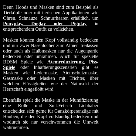
Denn Hoods und Masken sind zum Beispiel als
Tierköpfe oder mit tierischen Applikationen wie
Ohren, Schnauze, Schnurrhaaren erhältlich, um
Ponyplay, Doglay oder Pigplay
in
entsprechendem Outfit zu vollziehen.
Masken können den Kopf vollständig bedecken
und nur zwei Nasenlöcher zum Atmen freilassen
oder auch als Halbmasken nur die Augenpartie
bedecken oder umrahmen. Auch für spezielle
BDSM Spiele wie
Atemreduzierung
,
Piss-
Spiele
oder Inhaftierungsszenarien gibt es
Masken wie Ledermaske, Atemschutzmaske,
Gasmaske oder Masken mit Trichter, über
welchen Flüssigkeiten wie der Natursekt der
Herrschaft eingeflößt wird.
Ebenfalls spielt die Maske in der Mumifizierung
eine Rolle und Suit-Fetisch Liebhaber
entscheiden sich gerne für Ganzkörperanzüge mit
Hauben, die den Kopf vollständig bedecken und
wodurch sie nur verschwommen die Umwelt
wahrnehmen.