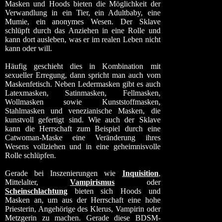
Masken und Hoods bieten die Möglichkeit der
Verwandlung in ein Tier, ein Adultbaby, eine
Mumie, ein anonymes Wesen. Der Sklave
schlüpft durch das Anziehen in eine Rolle und
kann dort ausleben, was er im realen Leben nicht
kann oder will.
Häufig geschieht dies in Kombination mit
sexueller Erregung, dann spricht man auch vom
Maskenfetisch. Neben Ledermasken gibt es auch
Latexmasken, Satinmasken, Fellmasken,
Wollmasken sowie Kunststoffmasken,
Stahlmasken und venezianische Masken, die
kunstvoll gefertigt sind. Wie auch der Sklave
kann die Herrschaft zum Beispiel durch eine
Catwoman-Maske eine Veränderung ihres
Wesens vollziehen und in eine geheimnisvolle
Rolle schlüpfen.
Gerade bei Inszenierungen wie
Inquisition
,
Mittelalter,
Vampirismus
oder
Scheinschlachtung
bieten sich Hoods und
Masken an, um aus der Herrschaft eine hohe
Priesterin, Angehörige des Klerus, Vampirin oder
Metzgerin zu machen. Gerade diese BDSM-