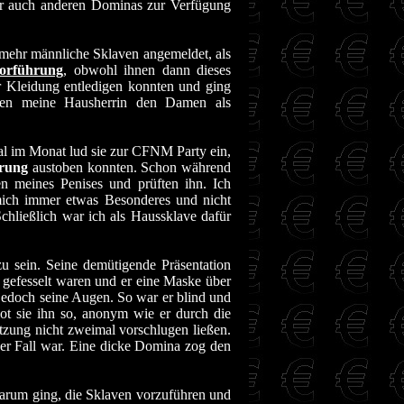
er auch anderen Dominas zur Verfügung
 mehr männliche Sklaven angemeldet, als
orführung
, obwohl ihnen dann dieses
er Kleidung entledigen konnten und ging
den meine Hausherrin den Damen als
al im Monat lud sie zur CFNM Party ein,
hrung
austoben konnten. Schon während
n meines Penises und prüften ihn. Ich
mich immer etwas Besonderes und nicht
chließlich war ich als Haussklave dafür
u sein. Seine demütigende Präsentation
 gefesselt waren und er eine Maske über
 jedoch seine Augen. So war er blind und
bot sie ihn so, anonym wie er durch die
zung nicht zweimal vorschlugen ließen.
er Fall war. Eine dicke Domina zog den
darum ging, die Sklaven vorzuführen und