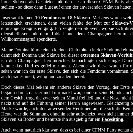
ihren Sklaven als Gespielen mit, den sie an dieser CFNM Party ab
stellten - so diese denn Lust auf einen der anwesenden Sklaven hatten.
Insgesamt kamen
10 Femdoms
und
8 Sklaven
. Meistens waren weit
letztendlich erschienen, denn vielen fehlte der Mut zur
Sklaven-V
einmalige Ereignis entging. Ich zeigte den Sklaven, wo sie sich ihr
dienstbeflissen mit dem Tablett und dem Champagner herum, 
Willkommensgruß spendierte.
Meine Domina führte einen kleinen Club mitten in der Stadt und einm
damit sich Domina und Sklave bei dieser
extremen Sklaven-Vorfü
ich den Champagner herumreichte, bemächtigten sich einige Dame
kannte das. Und es gefiel mir auch. Abende wie diese waren für 
selten war ich der erste Sklave, den sich die Femdoms vornahmen. S
auch prädestiniert, willig und zu allem bereit.
Doch dieses Mal bekam ein anderer Sklave den Vorzug, der Erste z
begann damit, dass er nicht nur nackt war, sondern seine Hände auch
dem Gesicht trug, die zwar seinen Mund frei ließ und die Nase, nicht
nackt und auf die Führung seiner Herrin angewiesen. Gleichzeitig 
Maske wurde, auch den anwesenden Herrinnen an, die sich die Benut
Heute war die Stimmung ohnehin sehr aufgeheizt, was nicht immer d
Sklaven zu Boden und benutzte ihn ausgiebig für ein
Facesitting
.
Auch wenn natürlich klar war, dass es bei einer CFNM Party genau 