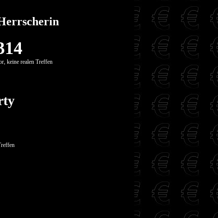
Herrscherin
314
r, keine realen Treffen
rty
Treffen