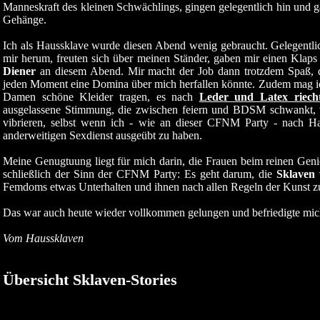
Manneskraft des kleinen Schwächlings, gingen gelegentlich hin und g
Gehänge.
Ich als Haussklave wurde diesen Abend wenig gebraucht. Gelegentl
mir herum, freuten sich über meinen Ständer, gaben mir einen Klaps
Diener
an diesem Abend. Mir macht der Job dann trotzdem Spaß, de
jeden Moment eine Domina über mich herfallen könnte. Zudem mag ic
Damen schöne Kleider tragen, es nach
Leder und Latex riech
ausgelassene Stimmung, die zwischen feiern und BDSM schwankt, tut
vibrieren, selbst wenn ich - wie an dieser CFNM Party - nach H
anderweitigen Sexdienst ausgeübt zu haben.
Meine Genugtuung liegt für mich darin, die Frauen beim reinen Geni
schließlich der Sinn der CFNM Party: Es geht darum, die
Sklaven 
Femdoms etwas Unterhalten und ihnen nach allen Regeln der Kunst z
Das war auch heute wieder vollkommen gelungen und befriedigte mic
Vom Haussklaven
Übersicht Sklaven-Stories