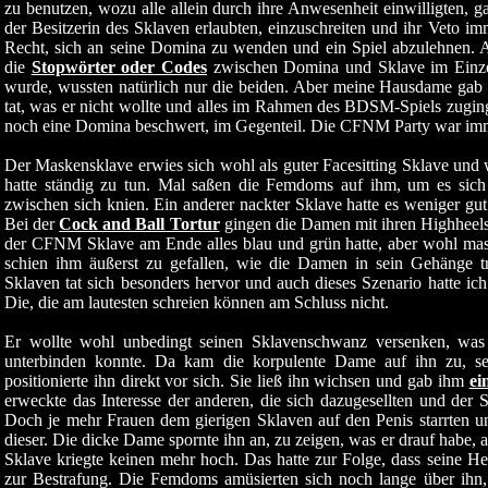
zu benutzen, wozu alle allein durch ihre Anwesenheit einwilligten, ga
der Besitzerin des Sklaven erlaubten, einzuschreiten und ihr Veto imm
Recht, sich an seine Domina zu wenden und ein Spiel abzulehnen. All
die
Stopwörter oder Codes
zwischen Domina und Sklave im Einzel
wurde, wussten natürlich nur die beiden. Aber meine Hausdame gab
tat, was er nicht wollte und alles im Rahmen des BDSM-Spiels zuging
noch eine Domina beschwert, im Gegenteil. Die CFNM Party war imme
Der Maskensklave erwies sich wohl als guter Facesitting Sklave und 
hatte ständig zu tun. Mal saßen die Femdoms auf ihm, um es sich 
zwischen sich knien. Ein anderer nackter Sklave hatte es weniger gu
Bei der
Cock and Ball Tortur
gingen die Damen mit ihren Highheels 
der CFNM Sklave am Ende alles blau und grün hatte, aber wohl mas
schien ihm äußerst zu gefallen, wie die Damen in sein Gehänge tr
Sklaven tat sich besonders hervor und auch dieses Szenario hatte ic
Die, die am lautesten schreien können am Schluss nicht.
Er wollte wohl unbedingt seinen Sklavenschwanz versenken, was 
unterbinden konnte. Da kam die korpulente Dame auf ihn zu, se
positionierte ihn direkt vor sich. Sie ließ ihn wichsen und gab ihm
ei
erweckte das Interesse der anderen, die sich dazugesellten und der
Doch je mehr Frauen dem gierigen Sklaven auf den Penis starrten u
dieser. Die dicke Dame spornte ihn an, zu zeigen, was er drauf habe, a
Sklave kriegte keinen mehr hoch. Das hatte zur Folge, dass seine Herr
zur Bestrafung. Die Femdoms amüsierten sich noch lange über ihn, 