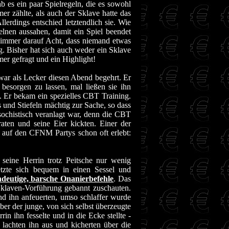
b es ein paar Spielregeln, die es sowohl
er zählte, als auch der Sklave hatte das
erdings entschied letztendlich sie. Wie
nen aussahen, damit ein Spiel beendet
 immer darauf Acht, dass niemand etwas
. Bisher hat sich auch weder ein Sklave
r gefragt und ein Highlight!
war als Lecker diesen Abend begehrt. Er
besorgen zu lassen, mal ließen sie ihn
t. Er bekam ein spezielles CBT Training.
und Stiefeln mächtig zur Sache, so dass
ochistisch veranlagt war, denn die CBT
aten und seine Eier kickten. Einer der
h auf den CFNM Partys schon oft erlebt:
seine Herrin trotz Peitsche nur wenig
tzte sich bequem in einen Sessel und
ndeutige, barsche Onanierbefehle
. Das
 Sklaven-Vorführung gebannt zuschauten.
nd ihn anfeuerten, umso schlaffer wurde
ber der junge, von sich selbst überzeugte
in ihn fesselte und in die Ecke stellte -
lachten ihn aus und kicherten über die