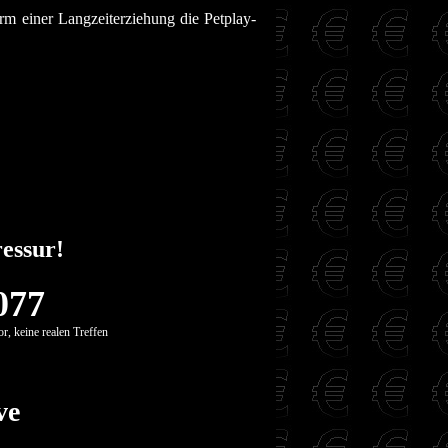
rm einer Langzeiterziehung die Petplay-
essur!
077
r, keine realen Treffen
ve