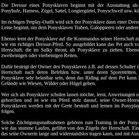
Die Dressur eines Ponysklaven beginnt mit der Ausstattung a
Ponyhufe, Harness, Zügel, Sattel, Longiergürtel, Ponyschweif usw. k
Im richtigen Petplay-Outfit wird sich der Ponysklave dann einer Dress
Leine beginnt, um dem Ponysklaven Traben, Galoppieren oder andere
Ebenso lernt der Ponysklave auf die Kommandos seiner Herrschaft z
wie ein richtiges Dressur-Pferd. So ausgebildet kann das Pet auch 
Herrschaft, die im Sulky thront, als Ponysklave zu ziehen. Eb
zweibeinigen oder vierbeinigen Reiten.
Dafür besteigt der Owner den Ponysklaven z.B. auf dessen Schulter o
Herrschaft nach deren Befehlen bzw. unter deren Sporentritten
Ponysklave sehr belastbar sein, denn das Riding auf dem Pet kann 
Gelände wie Wiesen, Wälder oder Hügel gehen.
Wer sich als Ponysklave schulen lassen möchte, lernt, Anweisungen
gehorchen und ist wie ein Pferd stolz darauf, seine Owner-Herrsc
Ponysklaven werden mit der Gerte bestraft und lernen im Ponypla
folgen.
Solche Züchtigungsmaßnahmen gehören zum Training in der Pony-D
wie das stumme Laufen, geführt von den Zügeln der Herrschaft. Ein g
das seine Ownerin lange und widerstandslos tragen kann, und mit Ausr