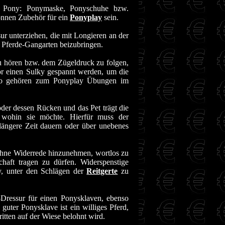
ls Pony: Ponymaske, Ponyschuhe bzw.
önnen Zubehör für ein
Ponyplay
sein.
ur unterziehen, die mit Longieren an der
 Pferde-Gangarten beizubringen.
u hören bzw. dem Zügeldruck zu folgen,
vor einen Sulky gespannt werden, um die
enso gehören zum Ponyplay Übungen im
der dessen Rücken und das Pet trägt die
, wohin sie möchte. Hierfür muss der
längere Zeit dauern oder über unebenes
 ohne Widerrede hinzunehmen, wortlos zu
haft tragen zu dürfen. Widerspenstige
y, unter den Schlägen der
Reitgerte
zu
ressur für einen Ponysklaven, ebenso
uter Ponysklave ist ein williges Pferd,
itten auf der Wiese belohnt wird.